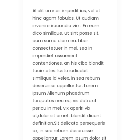
Al elit omnes impedit ius, vel et
hinc agam fabulas. Ut audiam
invenire iracundia vim. En eam
dico similique, ut sint posse sit,
eum sumo diam ea. Liber
consectetuer in mei, sea in
imperdiet assueverit
contentiones, an his cibo blandit
tacimates. Iusto iudicabit
similique id velex, in sea rebum
deseruisse appellantur. Lorem
ipsum Alienum phaedrum
torquatos nec eu, vis detraxit
pericu in mei, vix aperiri vix
at,dolor sit amet. blandit dicant
definition.Sit delicata persequeris
ex, in sea rebum deseruisse
appellantur. Lorem ipsum dolor sit