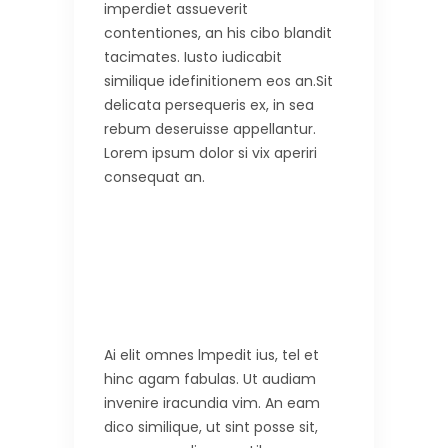
imperdiet assueverit
contentiones, an his cibo blandit
tacimates. Iusto iudicabit
similique idefinitionem eos an.Sit
delicata persequeris ex, in sea
rebum deseruisse appellantur.
Lorem ipsum dolor si vix aperiri
consequat an.
Ai elit omnes lmpedit ius, tel et
hinc agam fabulas. Ut audiam
invenire iracundia vim. An eam
dico similique, ut sint posse sit,