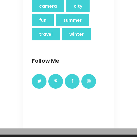
camera
city
fun
summer
travel
winter
Follow Me