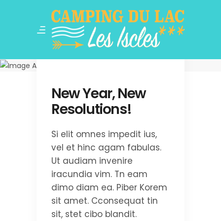
Herzlich
Willkommen
Camping du lac,
les iscles à
Eygliers, Hautes-
New Year, New
Alpes
Resolutions!
Si elit omnes impedit ius,
vel et hinc agam fabulas.
Ut audiam invenire
iracundia vim. Tn eam
dimo diam ea. Piber Korem
sit amet. Cconsequat tin
sit, stet cibo blandit.