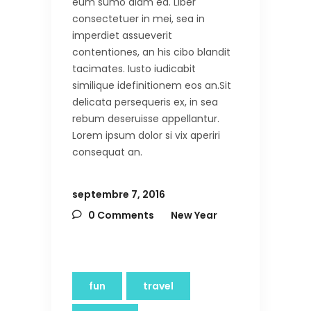
eum sumo diam ea. Liber
consectetuer in mei, sea in
imperdiet assueverit
contentiones, an his cibo blandit
tacimates. Iusto iudicabit
similique idefinitionem eos an.Sit
delicata persequeris ex, in sea
rebum deseruisse appellantur.
Lorem ipsum dolor si vix aperiri
consequat an.
septembre 7, 2016
0 Comments
New Year
fun
travel