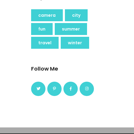
camera
city
fun
summer
travel
winter
Follow Me